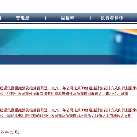
進行建議集團重組涉及根據百慕達一九八一年公司法第99條透過計劃安排方式向計劃股
地位 - 計劃生效日期可換股票據要約成為無條件及預期撤回股份之上市地位之日期
進行建議集團重組涉及根據百慕達一九八一年公司法第99條透過計劃安排方式向計劃股
市地位 - 法院批准計劃計劃的預期生效日期及預期撤回泛海酒店股份之上市地位之日期
 四 年 九 月)