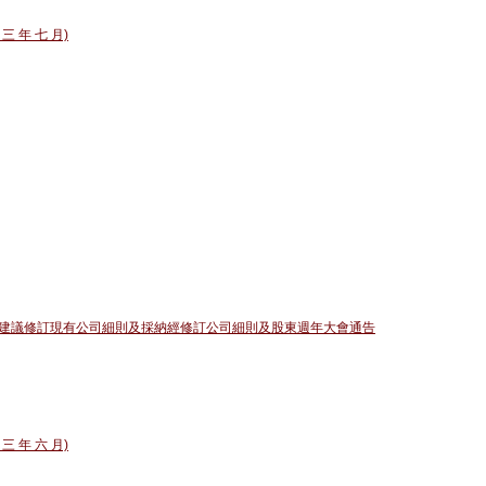
 三 年 七 月)
建議修訂現有公司細則及採納經修訂公司細則及股東週年大會通告
 三 年 六 月)