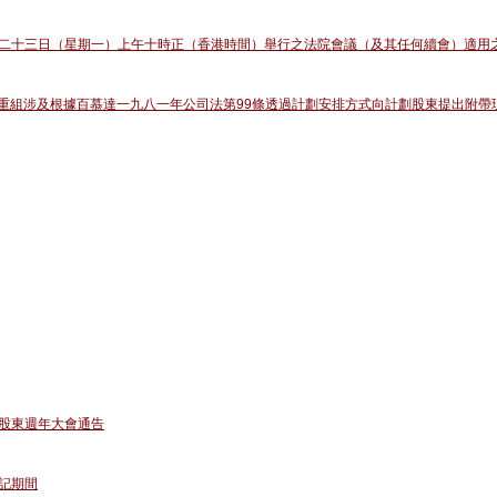
二十三日（星期一）上午十時正（香港時間）舉行之法院會議（及其任何續會）適用
集團重組涉及根據百慕達一九八一年公司法第99條透過計劃安排方式向計劃股東提出附
股東週年大會通告
記期間