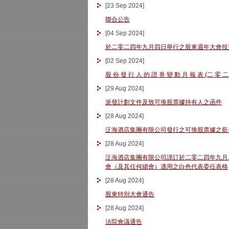
[
23 Sep 2024
]
聯合公告
[
04 Sep 2024
]
於二零二四年九月四日舉行之股東週年大會投
[
02 Sep 2024
]
股 份 發 行 人 的 證 券 變 動 月 報 表 (二 零 二
[
29 Aug 2024
]
派發計劃文件及致可換股票據持有人之函件
[
28 Aug 2024
]
泛海酒店集團有限公司發行之可換股票據之藍
[
28 Aug 2024
]
泛海酒店集團有限公司謹訂於二零二四年九月
會（及其任何續會）適用之白色代表委任表格
[
28 Aug 2024
]
股東特別大會通告
[
28 Aug 2024
]
法院會議通告