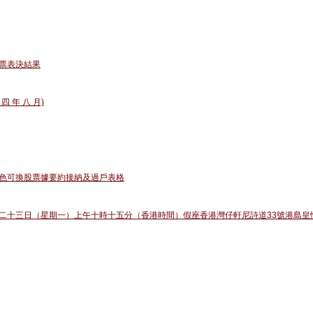
票表決結果
 四 年 八 月)
色可換股票據要約接納及過戶表格
二十三日（星期一）上午十時十五分（香港時間）假座香港灣仔軒尼詩道33號港島皇