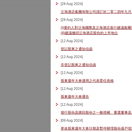
[
28 Aug 2024
]
泛海酒店集團有限公司謹訂於二零二四年九月
[
28 Aug 2024
]
(I)要約人對泛海國際及泛海酒店進行建議
(II)建議撤回泛海酒店股份的上市地位
[
12 Aug 2024
]
登記股東之通知信函
[
12 Aug 2024
]
非登記股東之通知信函
[
12 Aug 2024
]
股東週年大會適用之代表委任表格
[
12 Aug 2024
]
股東週年大會通告
[
12 Aug 2024
]
發行股份及購回股份之一般授權、重選董事及
[
09 Aug 2024
]
更改股東週年大會日期及暫停辦理股份過戶登